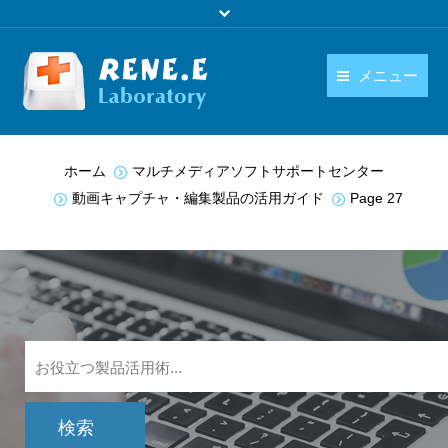
メニュー
日本語
製品
You are here:
ホーム
マルチメディアソフトサポートセンター
language
ダウンロード
動画キャプチャ・編集製品の活用ガイド
Page 27
購入
操作ガイド
お問い合わせ