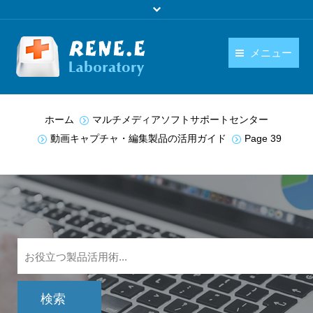
メニュー
日本語
製品
You are here:
ホーム
マルチメディアソフトサポートセンター
language
ダウンロード
動画キャプチャ・編集製品の活用ガイド
Page 39
購入
操作ガイド
お問い合わせ