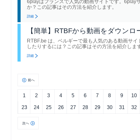
6playはフランスで人気の動画サイトです。6p
か？この記事はその方法を紹介します。
詳細
【簡単】RTBFから動画をダウンロ
RTBF.be は、ベルギーで最も人気のある動画
したりするには？この記事はその方法を紹介しま
詳細
前へ
1
2
3
4
5
6
7
8
9
10
23
24
25
26
27
28
29
30
31
32
次へ