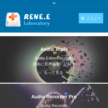
メニュー
日本語
製品
language
ダウンロード
Audio Tools
購入
Audio Editor/Recorder
自由に音声編集・記録！
操作ガイド
もっと見る
お問い合わせ
Audio Recorder Pro
Audio Recorder