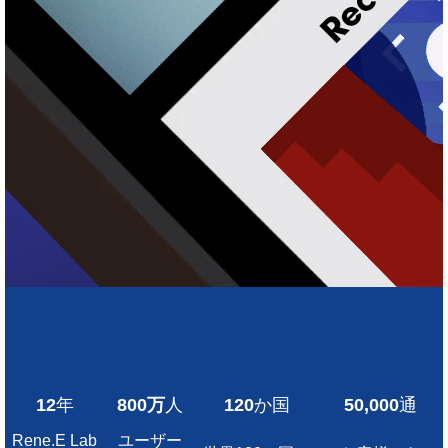
12
年
800万
人
120
か国
50,000
通
Rene.E Lab
ユーザー