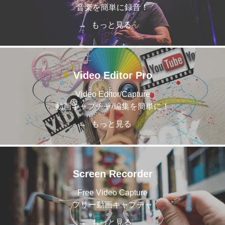
音楽を簡単に録音！
もっと見る
Video Editor Pro
Video Editor/Capture
動画キャプチャ/編集を簡単に！
もっと見る
Screen Recorder
Free Video Capture
フリー動画キャプチャ
もっと見る