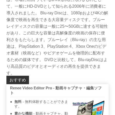
て、一般にHD-DVDとして知られる2006年に消費者に
導入されました。 Blu-ray Discは、1080pおよび4Kの解
像度で映画を再生できる大容量ディスクです。ブルー
レイディスクの容量は一般に25〜50GBに達する可能性
があり、この巨大な容量は高解像度の映画の保存に便
利さをもたらします。ブルーレイ（Blu-ray）の主な用
途は、PlayStation 3、PlayStation 4、Xbox Oneのビデ
オ素材（映画など）やビデオゲームを物理的に配布す
るための媒体です。 DVDと比較して、Blu-rayDiscはよ
り高品質のビデオとオーディオの再生を提供できま
す。
おすすめ
Renee Video Editor Pro - 動画キャプチャ・編集ソフ
ト
無料
無料体験することができま
す。
豊かな機能
動画キャプチャ、動