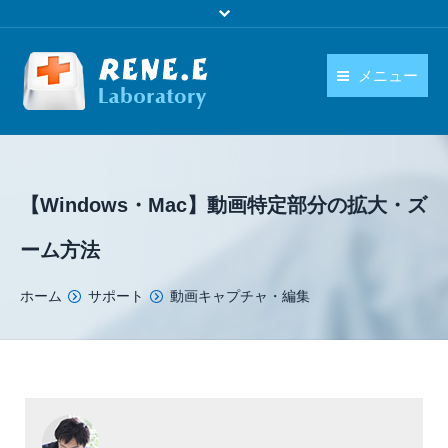
メニュー
日本語
製品
language
ダウンロード
【Windows・Mac】動画特定部分の拡大・ズ
購入
ーム方法
操作ガイド
You are here:
ホーム
サポート
動画キャプチャ・編集
お問い合わせ