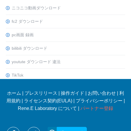
ニコニコ動画ダウンロード
fc2 ダウンロード
pc画面 録画
bilibili ダウンロード
youtute ダウンロード 違法
TikTok
ホーム
|
プレスリリース
|
操作ガイド
|
お問い合わせ
|
利
用規約
|
ライセンス契約(EULA)
|
プライバシーポリシー
|
Rene.E Laboratory について |
パートナー登録
Reneelabをフォローする