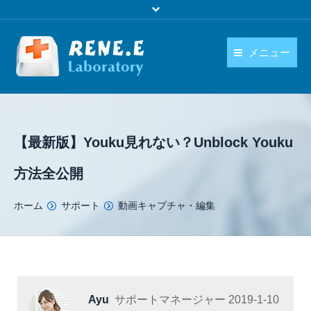
メニュー
日本語
製品
language
ダウンロード
【最新版】Youku見れない？Unblock Youku
購入
方法全公開
操作ガイド
You are here:
ホーム
サポート
動画キャプチャ・編集
お問い合わせ
Ayu
サポートマネージャー
2019-1-10