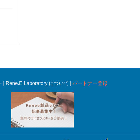
ー
|
Rene.E Laboratory について |
パートナー登録