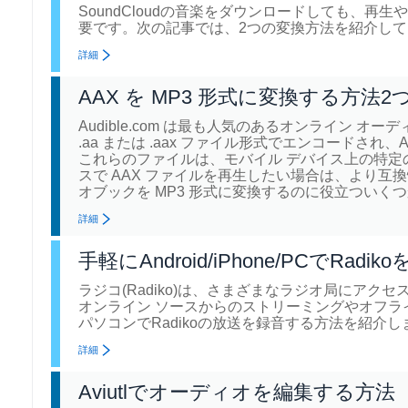
SoundCloudの音楽をダウンロードしても、
要です。次の記事では、2つの変換方法を紹介し
詳細
AAX を MP3 形式に変換する方法2
Audible.com は最も人気のあるオンライン 
.aa または .aax ファイル形式でエンコードされ、
これらのファイルは、モバイル デバイス上の特定の再生で
スで AAX ファイルを再生したい場合は、より互換
オブックを MP3 形式に変換するのに役立つい
詳細
手軽にAndroid/iPhone/PCでRad
ラジコ(Radiko)は、さまざまなラジオ局にアクセ
オンライン ソースからのストリーミングやオフライン再
パソコンでRadikoの放送を録音する方法を紹介し
詳細
Aviutlでオーディオを編集する方法