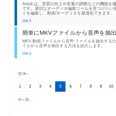
Aviutl は、音質の向上や音量の調整などの機
です。適切なオーディオ編集ツールを見つけたい
トを編集し、動画/オーディオを最適化できます。
詳細
簡単にMKVファイルから音声を抽
MKV 動画ファイルから音声 ファイルを抽出す
イルから音声を抽出する方法を紹介します。
詳細
前へ
1
2
3
4
5
6
7
8
9
10
次へ