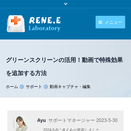
メニュー
日本語
製品
language
ダウンロード
グリーンスクリーンの活用！動画で特殊効果
購入
を追加する方法
操作ガイド
You are here:
ホーム
サポート
動画キャプチャ・編集
お問い合わせ
Ayu
サポートマネージャー
2023-5-30
2024-5-8
に
さくら
が更新しました