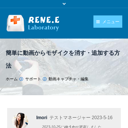
メニュー
日本語
製品
language
簡単に動画からモザイクを消す・追加する方
ダウンロード
法
購入
You are here:
ホーム
サポート
動画キャプチャ・編集
操作ガイド
お問い合わせ
Imori
テストマネージャー
2023-5-16
2023-10-25
に
ゆうか
が更新しました