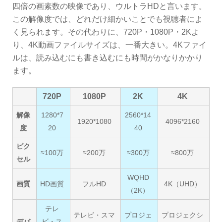
四倍の画素数の映像であり、ウルトラHDと言います。
この解像度では、どれだけ細かいことでも視聴者によ
く見られます。その代わりに、720P・1080P・2Kよ
り、4K動画ファイルサイズは、一番大きい。4Kファイ
ルは、読み込むにも書き込むにも時間がかなりかかり
ます。
720P
1080P
2K
4K
解像
1280*7
2560*14
1920*1080
4096*2160
度
20
40
ピク
≈100万
≈200万
≈300万
≈800万
セル
WQHD
画質
HD画質
フルHD
4K（UHD）
（2K）
テレ
テレビ・スマ
プロジェ
プロジェクシ
デバ
ビ・ス