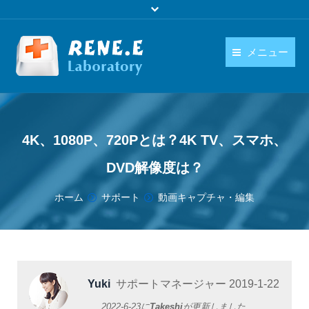
メニュー
日本語
製品
language
ダウンロード
4K、1080P、720Pとは？4K TV、スマホ、
購入
DVD解像度は？
操作ガイド
You are here:
ホーム
サポート
動画キャプチャ・編集
お問い合わせ
Yuki
サポートマネージャー
2019-1-22
2022-6-23
に
Takeshi
が更新しました