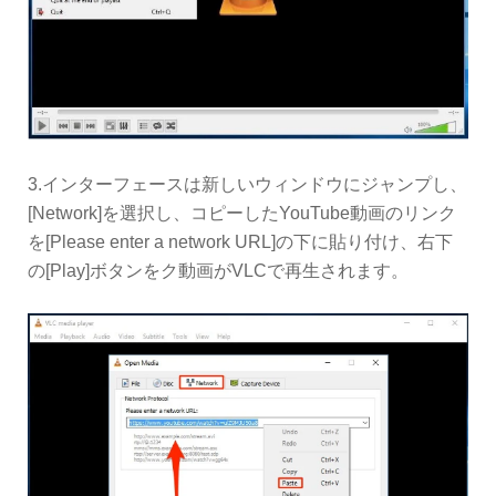
3.インターフェースは新しいウィンドウにジャンプし、
[Network]を選択し、コピーしたYouTube動画のリンク
を[Please enter a network URL]の下に貼り付け、右下
の[Play]ボタンをク動画がVLCで再生されます。