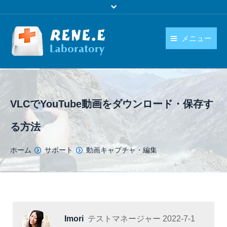
メニュー
日本語
製品
language
ダウンロード
VLCでYouTube動画をダウンロード・保存す
購入
る方法
操作ガイド
You are here:
ホーム
サポート
動画キャプチャ・編集
お問い合わせ
Imori
テストマネージャー
2022-7-1