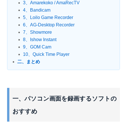
3、Amarekoko / AmaRecTV
4、Bandicam
5、Loilo Game Recorder
6、AG-Desktop Recorder
7、Showmore
8、Ishow Instant
9、GOM Cam
10、Quick Time Player
二、まとめ
一、パソコン画面を録画するソフトの
おすすめ