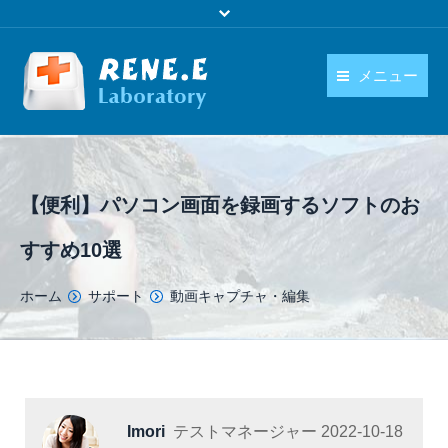
メニュー
日本語
製品
language
ダウンロード
【便利】パソコン画面を録画するソフトのお
購入
すすめ10選
操作ガイド
You are here:
ホーム
サポート
動画キャプチャ・編集
お問い合わせ
Imori
テストマネージャー
2022-10-18