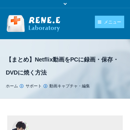
メニュー
日本語
製品
language
ダウンロード
【まとめ】Netflix動画をPCに録画・保存・
購入
DVDに焼く方法
操作ガイド
You are here:
ホーム
サポート
動画キャプチャ・編集
お問い合わせ