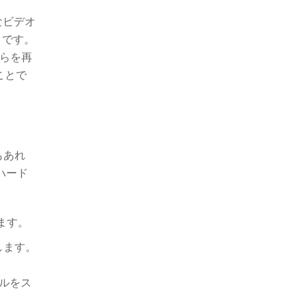
なビデオ
とです。
れらを再
ことで
もあれ
ハード
ます。
用します。
イルをス