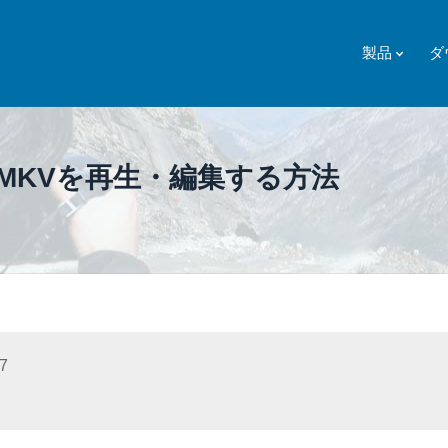
製品
ダ
MKVを再生・編集する方法
7