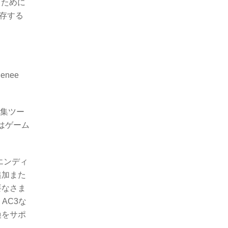
るために
保存する
nee
編集ツー
はゲーム
エンディ
追加また
要なさま
AC3な
換をサポ