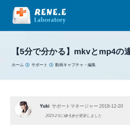
【5分で分かる】mkvとmp4
You are here:
ホーム
サポート
動画キャプチャ・編集
Yuki
サポートマネージャー
2018-12-20
2023-2-5
に
ゆうか
が更新しました