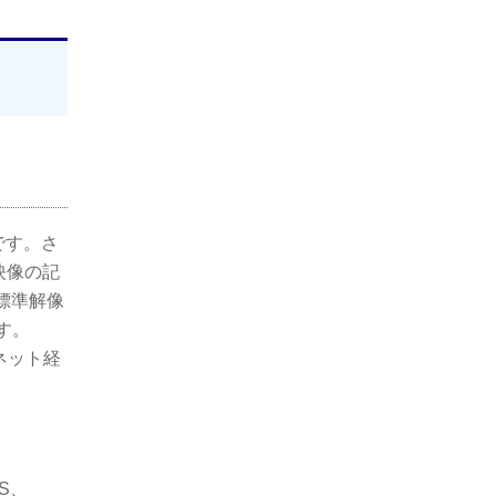
です。さ
映像の記
標準解像
す。
ーネット経
S、