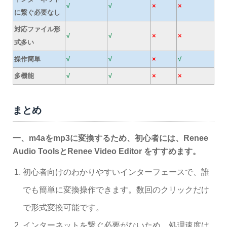
√
√
×
×
に繋ぐ必要なし
対応ファイル形
√
√
×
×
式多い
操作簡単
√
√
×
√
多機能
√
√
×
×
まとめ
一、m4aをmp3に変換するため、初心者には、Renee
Audio ToolsとRenee Video Editor をすすめます。
初心者向けのわかりやすいインターフェースで、誰
でも簡単に変換操作できます。数回のクリックだけ
で形式変換可能です。
インターネットを繋ぐ必要がないため、処理速度は