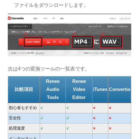
ファイルをダウンロードします。
次は4つの変換ツールの一覧表です。
Renee
Renee
比較項目
Audio
Video
iTunes
Convertio
Tools
Editor
初心者もすすめ
√
√
×
×
安全性
√
√
×
×
処理速度
√
√
×
×
インターネット