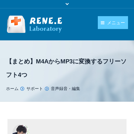
メニュー
日本語
製品
language
ダウンロード
【まとめ】M4AからMP3に変換するフリーソ
購入
フト4つ
操作ガイド
You are here:
ホーム
サポート
音声録音・編集
お問い合わせ