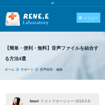
メニュー
日本語
製品
language
ダウンロード
【簡単・便利・無料】音声ファイルを結合す
購入
る方法4選
操作ガイド
You are here:
ホーム
サポート
音声録音・編集
お問い合わせ
Imori
テストマネージャー
2019-5-6