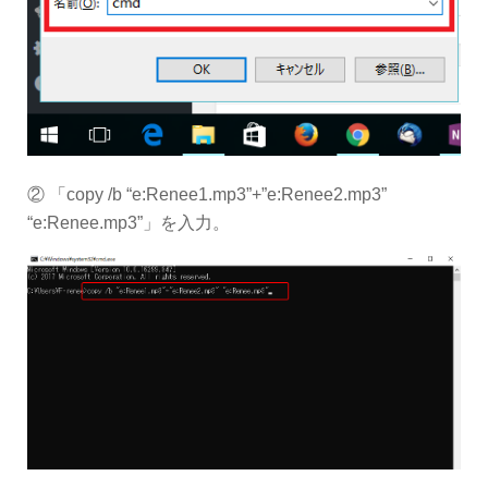
② 「copy /b “e:Renee1.mp3”+”e:Renee2.mp3”
“e:Renee.mp3”」を入力。