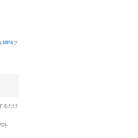
を
MP4
フ
するだけ
D]-