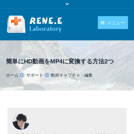
メニュー
日本語
製品
language
ダウンロード
簡単にHD動画をMP4に変換する方法2つ
購入
You are here:
ホーム
サポート
動画キャプチャ・編集
操作ガイド
お問い合わせ