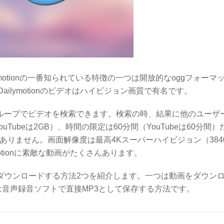
motionの一番知られている特徴の一つは開放的なoggフォーマ
ilymotionのビデオはハイビジョン画質で有名です。
ザーグループでビデオを検索できます。検索の時、結果に他のユーザ
ubeは2GB）、時間の限定は60分間（YouTubeは60分間）
がありません。画面解像度は最高4Kスーパーハイビジョン（3840
otionに素敵な動画がたくさんあります。
としてダウンロードする方法2つを紹介します。一つは動画をダウン
は音声録音ソフトで直接MP3として保存する方法です。