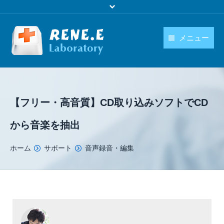
メニュー
日本語
製品
language
ダウンロード
【フリー・高音質】CD取り込みソフトでCD
購入
から音楽を抽出
操作ガイド
You are here:
ホーム
サポート
音声録音・編集
お問い合わせ