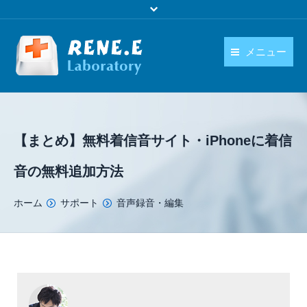
メニュー
日本語
製品
language
ダウンロード
【まとめ】無料着信音サイト・iPhoneに着信
購入
音の無料追加方法
操作ガイド
You are here:
ホーム
サポート
音声録音・編集
お問い合わせ