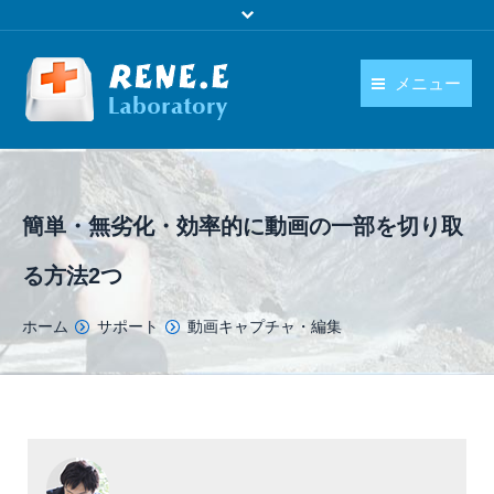
メニュー
日本語
製品
language
ダウンロード
簡単・無劣化・効率的に動画の一部を切り取
購入
る方法2つ
操作ガイド
You are here:
ホーム
サポート
動画キャプチャ・編集
お問い合わせ