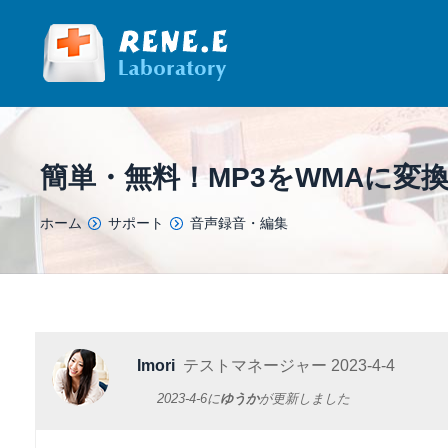
簡単・無料！MP3をWMAに変
You are here:
ホーム
サポート
音声録音・編集
Imori
テストマネージャー
2023-4-4
2023-4-6
に
ゆうか
が更新しました